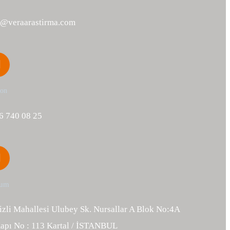
o@veraarastirma.com
fon
6 740 08 25
um
izli Mahallesi Ulubey Sk. Nursallar A Blok No:4A
Kapı No : 113 Kartal / İSTANBUL