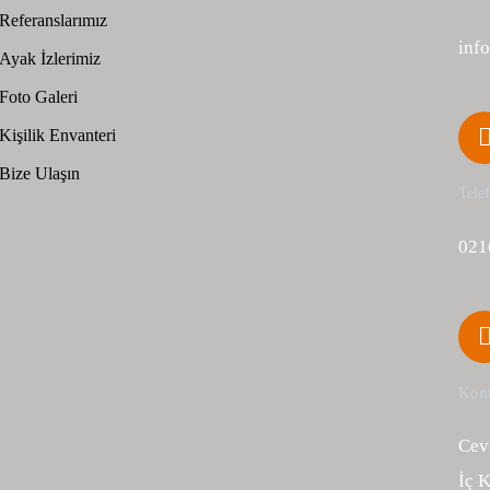
Referanslarımız
inf
Ayak İzlerimiz
Foto Galeri
Kişilik Envanteri
Bize Ulaşın
Tele
021
Kon
Cev
İç 