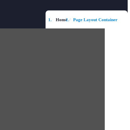
Home
Page Layout Container